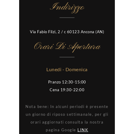
Indirizzo
Via Fabio Filzi, 2 / c 60123 Ancona (AN)
Orari Di Apertura
Lunedi - Domenica
Pranzo 12:30-15:00
Cena 19:30-22:00
Nota bene: In alcuni periodi è presente
un giorno di riposo settimanale, per gli
orari aggiornati consulta la nostra
pagina Google
LINK