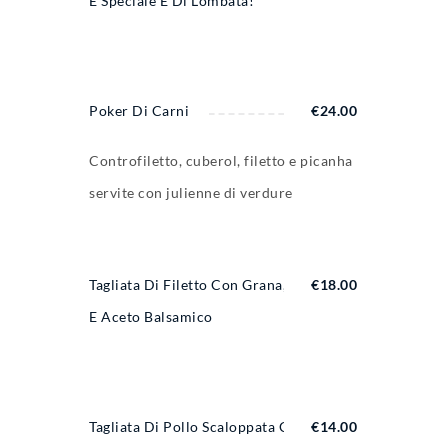
È Speciale È Di Lombata!”
Poker Di Carni
€
24.00
Controfiletto, cuberol, filetto e picanha
servite con julienne di verdure
Tagliata Di Filetto Con Grana, Rucola
€
18.00
E Aceto Balsamico
Tagliata Di Pollo Scaloppata Con
€
14.00