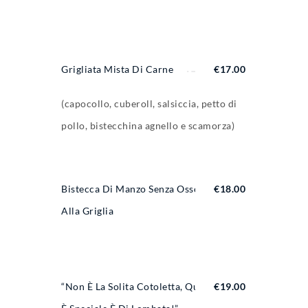
Grigliata Mista Di Carne
€
17.00
(capocollo, cuberoll, salsiccia, petto di
pollo, bistecchina agnello e scamorza)
Bistecca Di Manzo Senza Osso
€
18.00
Alla Griglia
“Non È La Solita Cotoletta, Questa
€
19.00