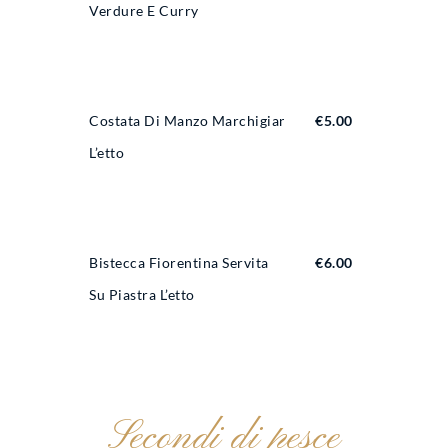
Verdure E Curry
Costata Di Manzo Marchigiana
€
5.00
L’etto
Bistecca Fiorentina Servita
€
6.00
Su Piastra L’etto
Secondi di pesce