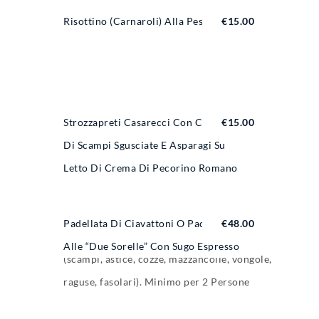
Risottino (carnaroli) Alla Pescatora
€
15.00
Strozzapreti Casarecci Con Codine
€
15.00
Di Scampi Sgusciate E Asparagi Su
Letto Di Crema Di Pecorino Romano
Padellata Di Ciavattoni O Paccheri
€
48.00
Alle “Due Sorelle” Con Sugo Espresso
(scampi, astice, cozze, mazzancolle, vongole,
raguse, fasolari). Minimo per 2 Persone