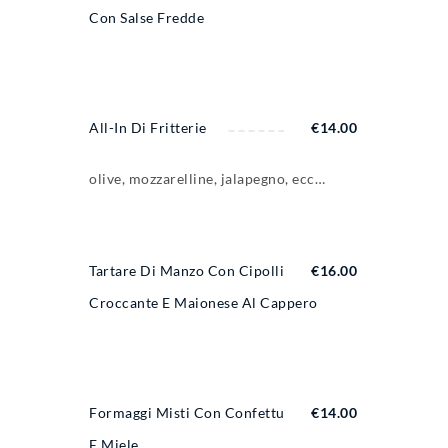
Con Salse Fredde
All-In Di Fritterie
€
14.00
olive, mozzarelline, jalapegno, ecc…
Tartare Di Manzo Con Cipollina
€
16.00
Croccante E Maionese Al Cappero
Formaggi Misti Con Confetture
€
14.00
E Miele