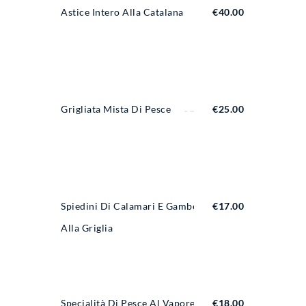
Astice Intero Alla Catalana
€
40.00
Grigliata Mista Di Pesce
€
25.00
Spiedini Di Calamari E Gamberi
€
17.00
Alla Griglia
Specialità Di Pesce Al Vapore Con
€
18.00