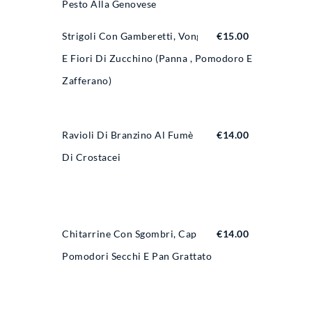
Pesto Alla Genovese
Strigoli Con Gamberetti, Vongole
€
15.00
E Fiori Di Zucchino (panna , Pomodoro E
Zafferano)
Ravioli Di Branzino Al Fumè
€
14.00
Di Crostacei
Chitarrine Con Sgombri, Capperi,
€
14.00
Pomodori Secchi E Pan Grattato