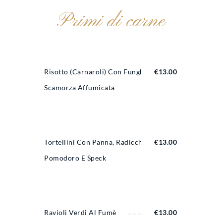
Primi di carne
Risotto (Carnaroli) Con Funghi E
€
13.00
Scamorza Affumicata
Tortellini Con Panna, Radicchio,
€
13.00
Pomodoro E Speck
Ravioli Verdi Al Fumè
€
13.00