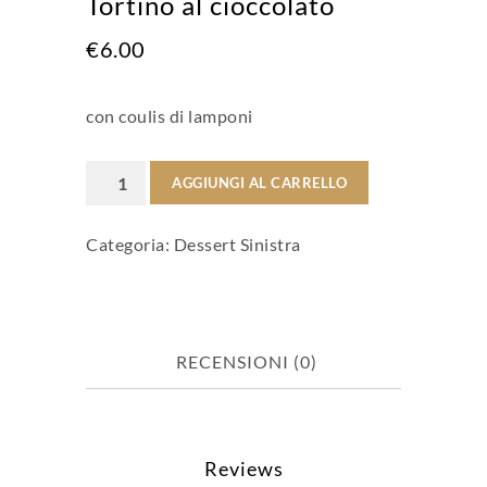
Tortino al cioccolato
€
6.00
con coulis di lamponi
Tortino
AGGIUNGI AL CARRELLO
al
Categoria:
Dessert Sinistra
cioccolato
quantità
RECENSIONI (0)
Reviews