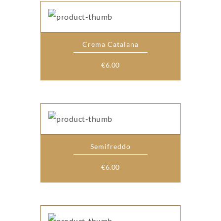
Crema Catalana
€
6.00
Semifreddo
€
6.00