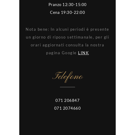
Pranzo 12:30-15:00
Cena 19:30-22:00
Nota bene: In alcuni periodi è presente
un giorno di riposo settimanale, per gli
orari aggiornati consulta la nostra
pagina Google
LINK
Telefono
071 206847
071 2074660