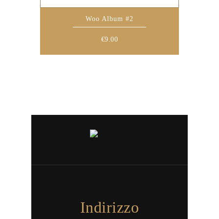
Woo Album #2
€
9.00
Indirizzo