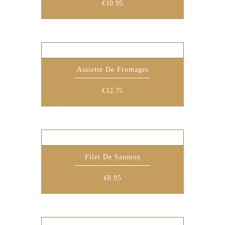
€
10.95
Assiette De Fromages
€
12.75
Filet De Saumon
€
8.95