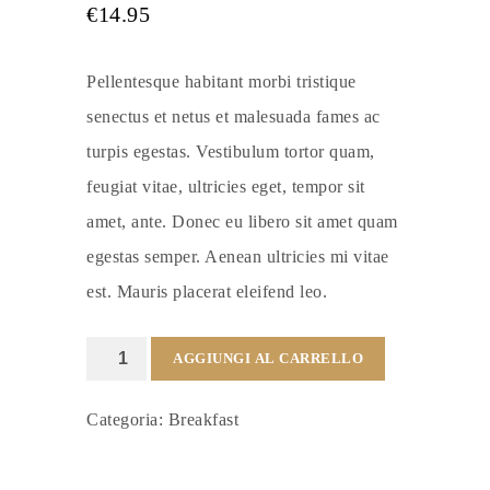
4.50
€
14.95
su 5
su base di
recensioni
Pellentesque habitant morbi tristique
senectus et netus et malesuada fames ac
turpis egestas. Vestibulum tortor quam,
feugiat vitae, ultricies eget, tempor sit
amet, ante. Donec eu libero sit amet quam
egestas semper. Aenean ultricies mi vitae
est. Mauris placerat eleifend leo.
Supreme
AGGIUNGI AL CARRELLO
Nachos
Categoria:
Breakfast
quantità