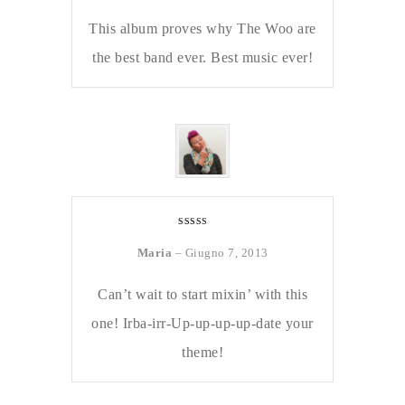
This album proves why The Woo are
the best band ever. Best music ever!
Valutato
5
su 5
Maria
–
Giugno 7, 2013
Can’t wait to start mixin’ with this
one! Irba-irr-Up-up-up-up-date your
theme!