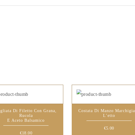
gliata Di Filetto Con Grana,
Costata Di Manzo Marchigi
Rucola
L’etto
E Aceto Balsamico
€
5.00
€
18.00