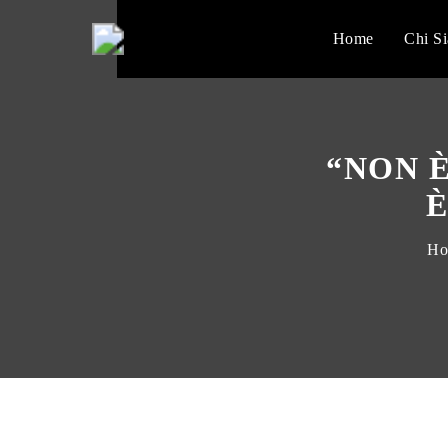
Home
Chi S
“NON 
È
Ho