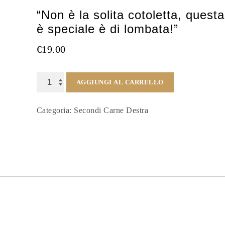
“Non è la solita cotoletta, questa
è speciale è di lombata!”
€
19.00
“Non
AGGIUNGI AL CARRELLO
è
Categoria:
Secondi Carne Destra
la
solita
cotoletta,
questa
è
speciale
è
di