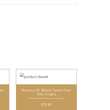
ana
Bistecca Di Manzo Senza Osso
Alla Griglia
€
18.00