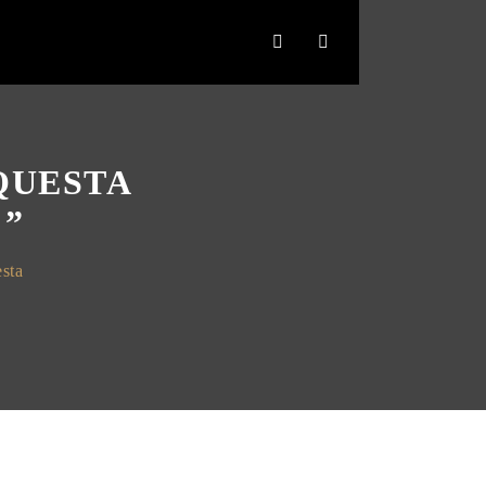
QUESTA
!”
esta