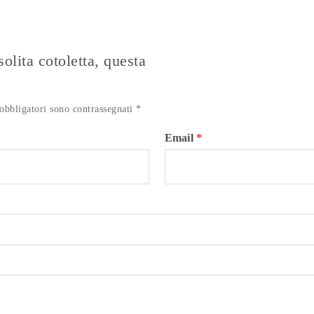
lombata!”
quantità
solita cotoletta, questa
obbligatori sono contrassegnati
*
Email
*