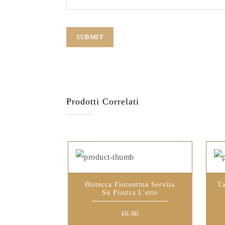
Prodotti Correlati
Bistecca Fiorentina Servita
Ta
Su Piastra L'etto
€
6.00