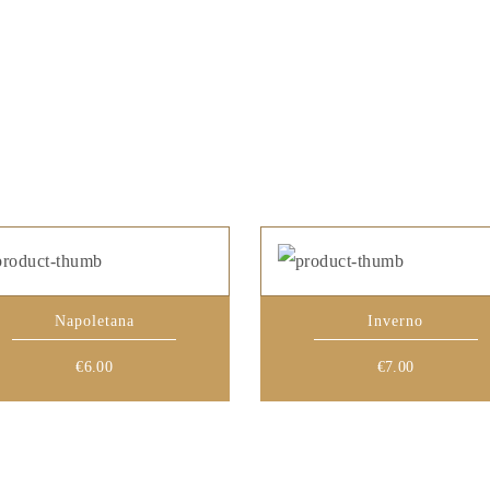
Napoletana
Inverno
€
6.00
€
7.00