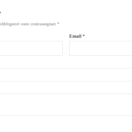
”
obbligatori sono contrassegnati
*
Email
*