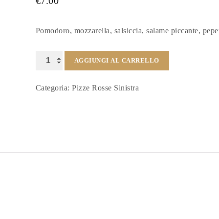
€
7.00
Pomodoro, mozzarella, salsiccia, salame piccante, pep
Maradona
AGGIUNGI AL CARRELLO
quantità
Categoria:
Pizze Rosse Sinistra