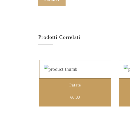
Prodotti Correlati
Patate
€
6.00