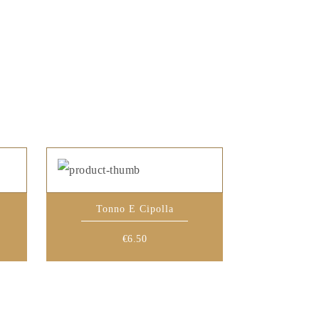
Tonno E Cipolla
€
6.50