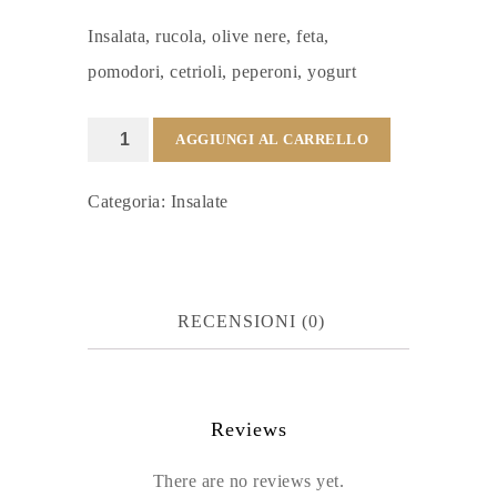
Insalata, rucola, olive nere, feta,
pomodori, cetrioli, peperoni, yogurt
La
AGGIUNGI AL CARRELLO
greca
Categoria:
Insalate
quantità
RECENSIONI (0)
Reviews
There are no reviews yet.