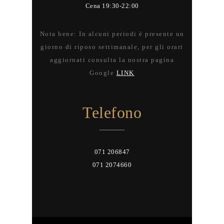
Cena 19:30-22:00
Nota bene: In alcuni periodi è presente un
giorno di riposo settimanale, per gli orari
aggiornati consulta la nostra pagina
Google
LINK
Telefono
071 206847
071 2074660