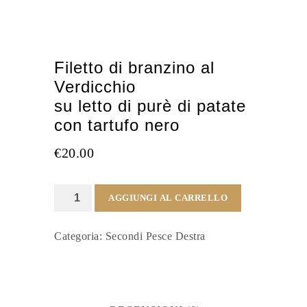
Filetto di branzino al
Verdicchio
su letto di purè di patate
con tartufo nero
€
20.00
Filetto
AGGIUNGI AL CARRELLO
di
Categoria:
Secondi Pesce Destra
branzino
al
Verdicchio
su