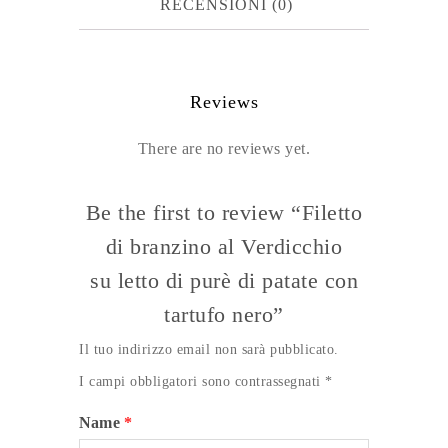
RECENSIONI (0)
letto
di
purè
Reviews
di
There are no reviews yet.
patate
con
Be the first to review “Filetto
tartufo
di branzino al Verdicchio
nero
su letto di purè di patate con
quantità
tartufo nero”
Il tuo indirizzo email non sarà pubblicato.
I campi obbligatori sono contrassegnati
*
Name
*