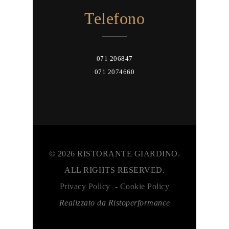
Telefono
071 206847
071 2074660
© 2026 RISTORANTE GIARDINO.
ALL RIGHTS RESERVED.
Privacy Policy
-
Cookie Policy
Realizzato da Ristoperformance