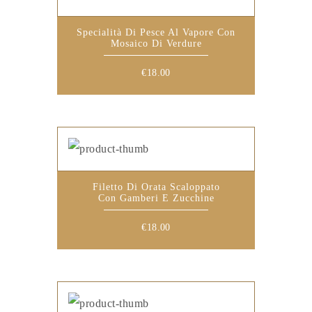
Specialità Di Pesce Al Vapore Con
Mosaico Di Verdure
€
18.00
Filetto Di Orata Scaloppato
Con Gamberi E Zucchine
€
18.00