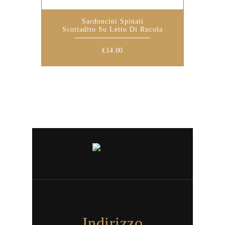
Sardoncini Spinati
Scottadito Su Letto Di Rucola
€
14.00
Indirizzo