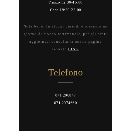
Pranzo 12:30-15:00
Cena 19:30-22:00
Nota bene: In alcuni periodi è presente un
giorno di riposo settimanale, per gli orari
aggiornati consulta la nostra pagina
Google
LINK
Telefono
071 206847
071 2074660