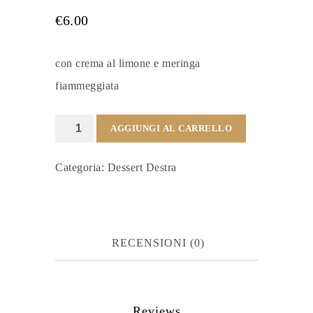
€
6.00
con crema al limone e meringa
fiammeggiata
Crostatina
AGGIUNGI AL CARRELLO
homemade
Categoria:
Dessert Destra
quantità
RECENSIONI (0)
Reviews