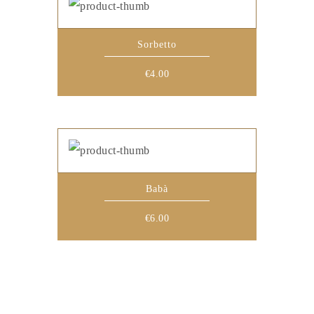
Sorbetto
€
4.00
Babà
€
6.00