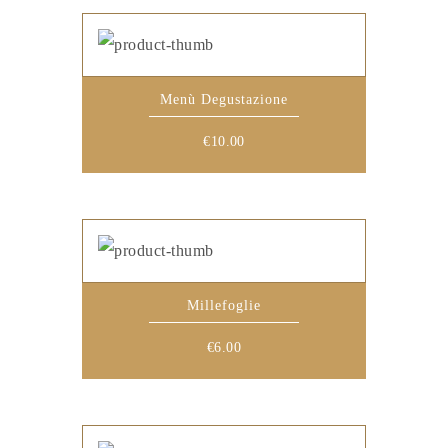
Menù Degustazione
€
10.00
Millefoglie
€
6.00