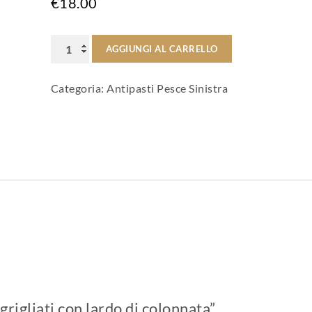
€
18.00
Gamberi
AGGIUNGI AL CARRELLO
grigliati
Categoria:
Antipasti Pesce Sinistra
con
lardo
di
colonnata
quantità
grigliati con lardo di colonnata”