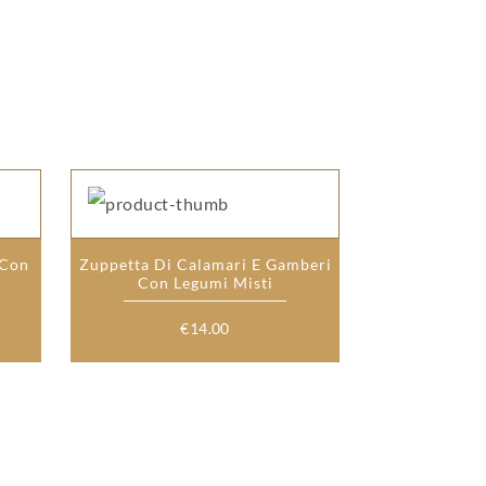
 Con
Zuppetta Di Calamari E Gamberi
Con Legumi Misti
€
14.00