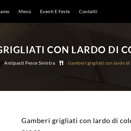
iamo
Menù
Eventi E Feste
Contatti
GRIGLIATI CON LARDO DI 
Antipasti Pesce Sinistra
Gamberi grigliati con lardo d
Gamberi grigliati con lardo di co