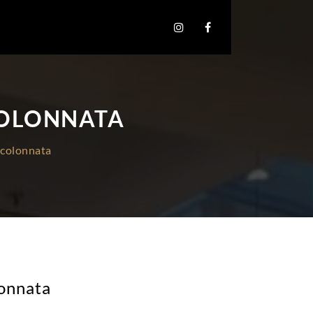
COLONNATA
i colonnata
lonnata