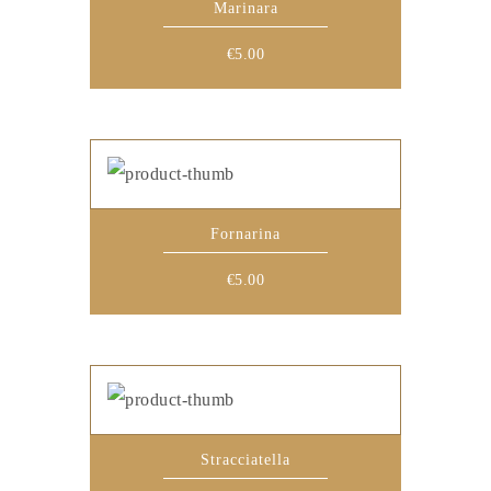
Marinara
€
5.00
Fornarina
€
5.00
Stracciatella