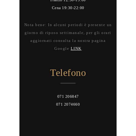
Cena 19:30-22:00
Nota bene: In alcuni periodi è presente un
giorno di riposo settimanale, per gli orari
aggiornati consulta la nostra pagina
Google
LINK
Telefono
071 206847
071 2074660