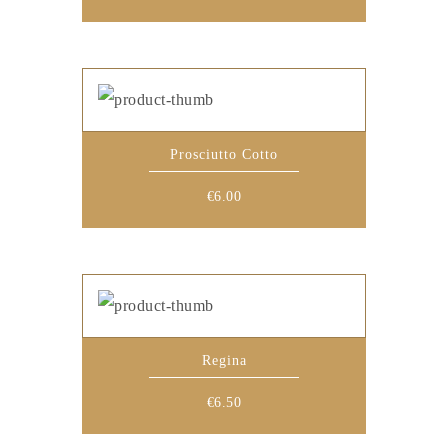
Prosciutto Cotto
€
6.00
Regina
€
6.50