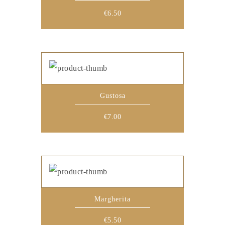
€
6.50
Gustosa
€
7.00
Margherita
€
5.50