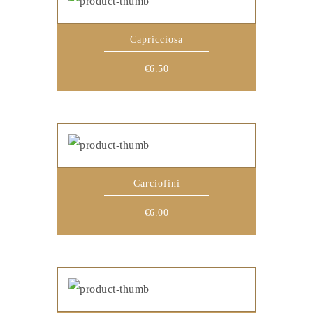
Capricciosa
€
6.50
Carciofini
€
6.00