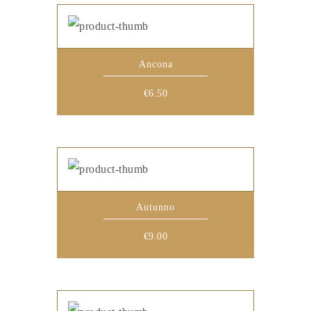
Ancona
€
6.50
Autunno
€
9.00