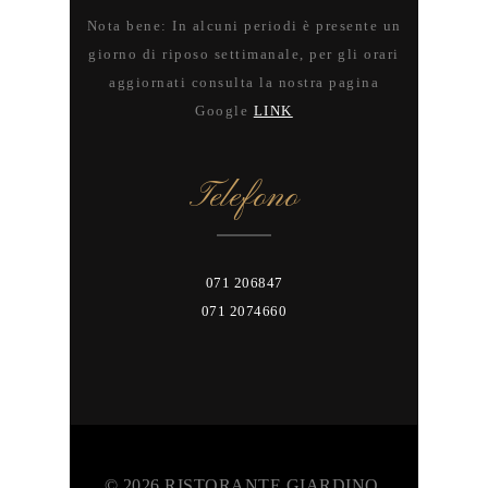
Nota bene: In alcuni periodi è presente un
giorno di riposo settimanale, per gli orari
aggiornati consulta la nostra pagina
Google
LINK
Telefono
071 206847
071 2074660
© 2026 RISTORANTE GIARDINO.