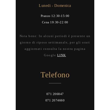
Lunedi - Domenica
Pranzo 12:30-15:00
Cena 19:30-22:00
Nota bene: In alcuni periodi è presente un
giorno di riposo settimanale, per gli orari
aggiornati consulta la nostra pagina
Google
LINK
Telefono
071 206847
071 2074660