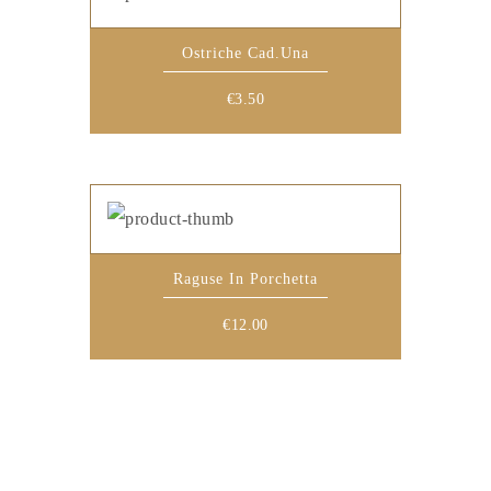
Ostriche Cad.una
€
3.50
Raguse In Porchetta
€
12.00